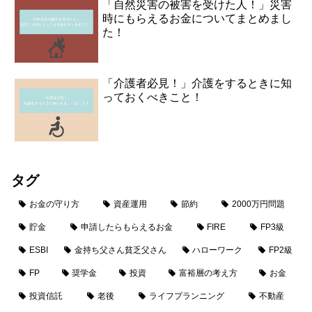
「自然災害の被害を受けた人！」災害
時にもらえるお金についてまとめまし
た！
「介護者必見！」介護をするときに知
っておくべきこと！
タグ
お金の守り方
資産運用
節約
2000万円問題
貯金
申請したらもらえるお金
FIRE
FP3級
ESBI
金持ち父さん貧乏父さん
ハローワーク
FP2級
FP
奨学金
投資
富裕層の考え方
お金
投資信託
老後
ライフプランニング
不動産