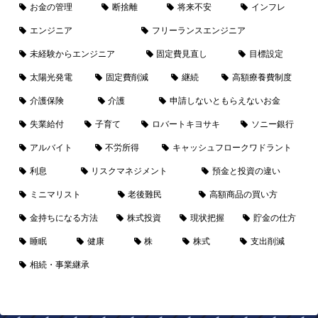
お金の管理
断捨離
将来不安
インフレ
エンジニア
フリーランスエンジニア
未経験からエンジニア
固定費見直し
目標設定
太陽光発電
固定費削減
継続
高額療養費制度
介護保険
介護
申請しないともらえないお金
失業給付
子育て
ロバートキヨサキ
ソニー銀行
アルバイト
不労所得
キャッシュフロークワドラント
利息
リスクマネジメント
預金と投資の違い
ミニマリスト
老後難民
高額商品の買い方
金持ちになる方法
株式投資
現状把握
貯金の仕方
睡眠
健康
株
株式
支出削減
相続・事業継承