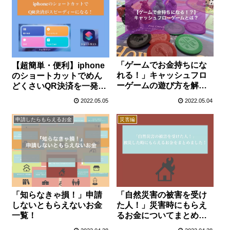
「ゲームでお金持ちにな
【超簡単・便利】iphone
れる！」キャッシュフロ
のショートカットでめん
ーゲームの遊び方を解説
どくさいQR決済を一発表
します！
示する方法！
2022.05.05
2022.05.04
申請したらもらえるお金
災害編
「知らなきゃ損！」申請
「自然災害の被害を受け
しないともらえないお金
た人！」災害時にもらえ
一覧！
るお金についてまとめま
した！