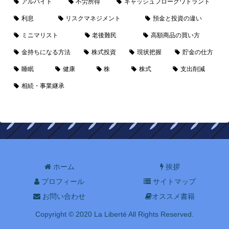
アルバイト
不労所得
キャッシュフロークワドラント
利息
リスクマネジメント
預金と投資の違い
ミニマリスト
老後難民
高額商品の買い方
金持ちになる方法
株式投資
現状把握
貯金の仕方
睡眠
健康
株
株式
支出削減
相続・事業継承
ホーム
挨拶
プロフィール
サイトマップ
お問い合わせ
オススメ書籍
Copyright © 2020 La Liberté All Rights Reserved.