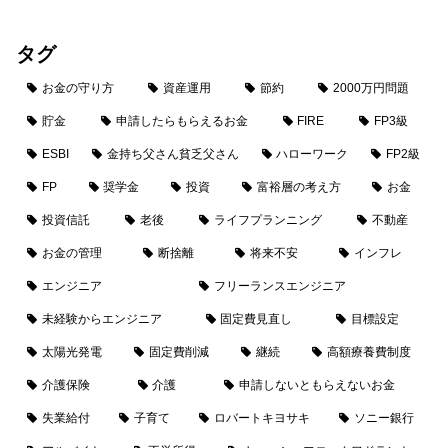
タグ
お金の守り方
資産運用
節約
2000万円問題
貯金
申請したらもらえるお金
FIRE
FP3級
ESBI
金持ち父さん貧乏父さん
ハローワーク
FP2級
FP
奨学金
投資
富裕層の考え方
お金
投資信託
老後
ライフプランニング
不動産
お金の管理
断捨離
将来不安
インフレ
エンジニア
フリーランスエンジニア
未経験からエンジニア
固定費見直し
目標設定
太陽光発電
固定費削減
継続
高額療養費制度
介護保険
介護
申請しないともらえないお金
失業給付
子育て
ロバートキヨサキ
ソニー銀行