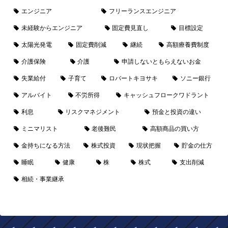
エンジニア
フリーランスエンジニア
未経験からエンジニア
固定費見直し
目標設定
太陽光発電
固定費削減
継続
高額療養費制度
介護保険
介護
申請しないともらえないお金
失業給付
子育て
ロバートキヨサキ
ソニー銀行
アルバイト
不労所得
キャッシュフロークワドラント
利息
リスクマネジメント
預金と投資の違い
ミニマリスト
老後難民
高額商品の買い方
金持ちになる方法
株式投資
現状把握
貯金の仕方
睡眠
健康
株
株式
支出削減
相続・事業継承