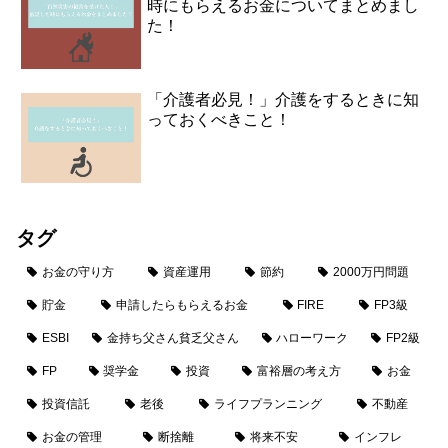
時にもらえるお金についてまとめまし
た！
「介護者必見！」介護をするときに知
っておくべきこと！
タグ
お金の守り方
資産運用
節約
2000万円問題
貯金
申請したらもらえるお金
FIRE
FP3級
ESBI
金持ち父さん貧乏父さん
ハローワーク
FP2級
FP
奨学金
投資
富裕層の考え方
お金
投資信託
老後
ライフプランニング
不動産
お金の管理
断捨離
将来不安
インフレ