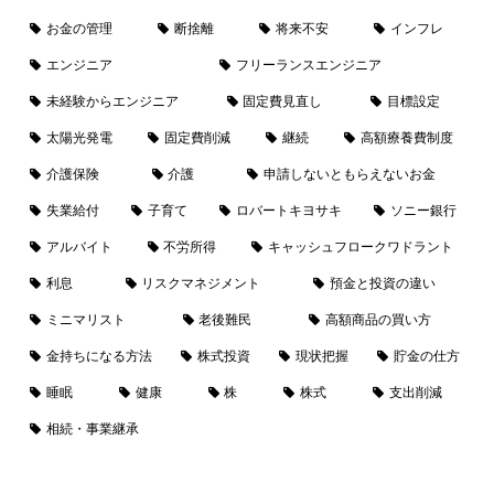
お金の管理
断捨離
将来不安
インフレ
エンジニア
フリーランスエンジニア
未経験からエンジニア
固定費見直し
目標設定
太陽光発電
固定費削減
継続
高額療養費制度
介護保険
介護
申請しないともらえないお金
失業給付
子育て
ロバートキヨサキ
ソニー銀行
アルバイト
不労所得
キャッシュフロークワドラント
利息
リスクマネジメント
預金と投資の違い
ミニマリスト
老後難民
高額商品の買い方
金持ちになる方法
株式投資
現状把握
貯金の仕方
睡眠
健康
株
株式
支出削減
相続・事業継承