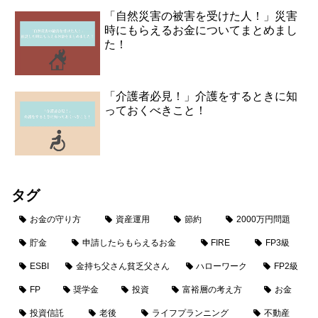
「自然災害の被害を受けた人！」災害
時にもらえるお金についてまとめまし
た！
「介護者必見！」介護をするときに知
っておくべきこと！
タグ
お金の守り方
資産運用
節約
2000万円問題
貯金
申請したらもらえるお金
FIRE
FP3級
ESBI
金持ち父さん貧乏父さん
ハローワーク
FP2級
FP
奨学金
投資
富裕層の考え方
お金
投資信託
老後
ライフプランニング
不動産