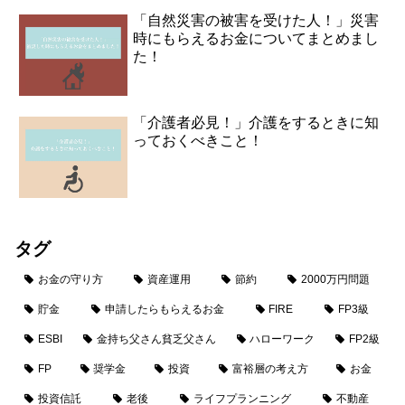
「自然災害の被害を受けた人！」災害
時にもらえるお金についてまとめまし
た！
「介護者必見！」介護をするときに知
っておくべきこと！
タグ
お金の守り方
資産運用
節約
2000万円問題
貯金
申請したらもらえるお金
FIRE
FP3級
ESBI
金持ち父さん貧乏父さん
ハローワーク
FP2級
FP
奨学金
投資
富裕層の考え方
お金
投資信託
老後
ライフプランニング
不動産