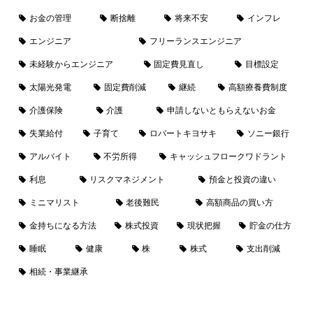
お金の管理
断捨離
将来不安
インフレ
エンジニア
フリーランスエンジニア
未経験からエンジニア
固定費見直し
目標設定
太陽光発電
固定費削減
継続
高額療養費制度
介護保険
介護
申請しないともらえないお金
失業給付
子育て
ロバートキヨサキ
ソニー銀行
アルバイト
不労所得
キャッシュフロークワドラント
利息
リスクマネジメント
預金と投資の違い
ミニマリスト
老後難民
高額商品の買い方
金持ちになる方法
株式投資
現状把握
貯金の仕方
睡眠
健康
株
株式
支出削減
相続・事業継承