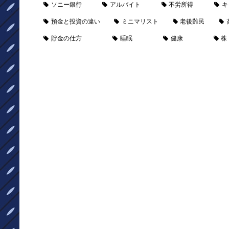
ソニー銀行
アルバイト
不労所得
キ
預金と投資の違い
ミニマリスト
老後難民
貯金の仕方
睡眠
健康
株