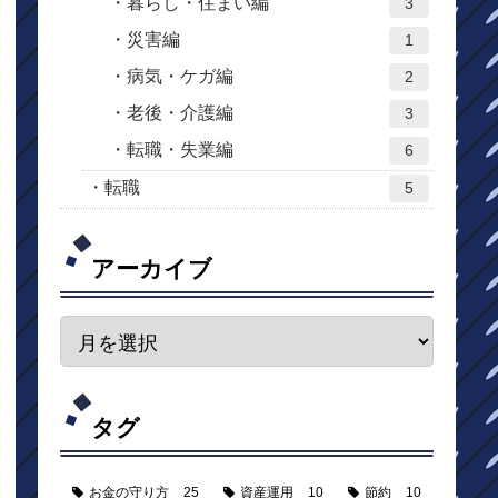
暮らし・住まい編
3
災害編
1
病気・ケガ編
2
老後・介護編
3
転職・失業編
6
転職
5
アーカイブ
タグ
お金の守り方
25
資産運用
10
節約
10