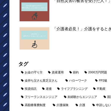
「自然災害の被害を受けた人！
「介護者必見！」介護をすると
タグ
お金の守り方
資産運用
節約
2000万円問題
金持ち父さん貧乏父さん
ハローワーク
FP2級
投資信託
老後
ライフプランニング
不動産
フリーランスエンジニア
未経験からエンジニア
固
高額療養費制度
介護保険
介護
申請しない