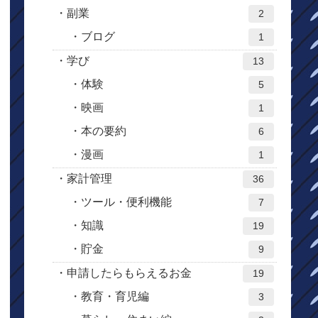
副業
2
ブログ
1
学び
13
体験
5
映画
1
本の要約
6
漫画
1
家計管理
36
ツール・便利機能
7
知識
19
貯金
9
申請したらもらえるお金
19
教育・育児編
3