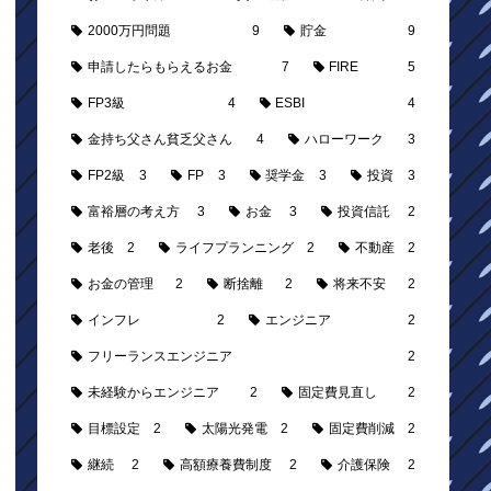
2000万円問題
9
貯金
9
申請したらもらえるお金
7
FIRE
5
FP3級
4
ESBI
4
金持ち父さん貧乏父さん
4
ハローワーク
3
FP2級
3
FP
3
奨学金
3
投資
3
富裕層の考え方
3
お金
3
投資信託
2
老後
2
ライフプランニング
2
不動産
2
お金の管理
2
断捨離
2
将来不安
2
インフレ
2
エンジニア
2
フリーランスエンジニア
2
未経験からエンジニア
2
固定費見直し
2
目標設定
2
太陽光発電
2
固定費削減
2
継続
2
高額療養費制度
2
介護保険
2