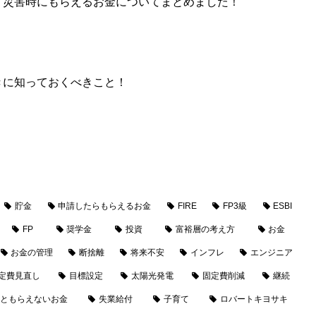
」災害時にもらえるお金についてまとめました！
きに知っておくべきこと！
貯金
申請したらもらえるお金
FIRE
FP3級
ESBI
FP
奨学金
投資
富裕層の考え方
お金
お金の管理
断捨離
将来不安
インフレ
エンジニア
定費見直し
目標設定
太陽光発電
固定費削減
継続
ともらえないお金
失業給付
子育て
ロバートキヨサキ