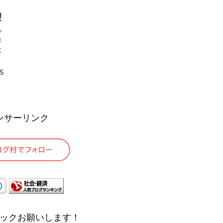
礎
で
存
は
25
ンサーリンク
ックお願いします！