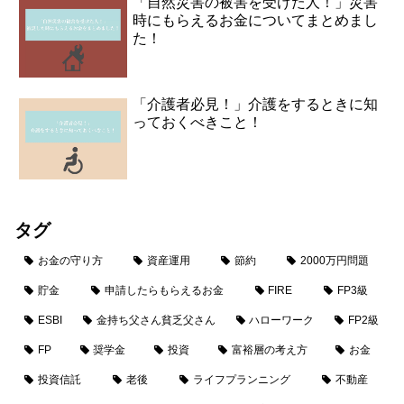
「自然災害の被害を受けた人！」災害
時にもらえるお金についてまとめまし
た！
「介護者必見！」介護をするときに知
っておくべきこと！
タグ
お金の守り方
資産運用
節約
2000万円問題
貯金
申請したらもらえるお金
FIRE
FP3級
ESBI
金持ち父さん貧乏父さん
ハローワーク
FP2級
FP
奨学金
投資
富裕層の考え方
お金
投資信託
老後
ライフプランニング
不動産