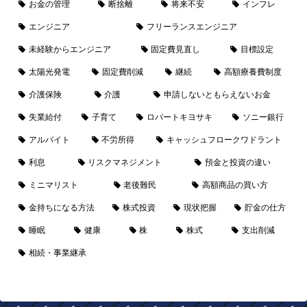
お金の管理
断捨離
将来不安
インフレ
エンジニア
フリーランスエンジニア
未経験からエンジニア
固定費見直し
目標設定
太陽光発電
固定費削減
継続
高額療養費制度
介護保険
介護
申請しないともらえないお金
失業給付
子育て
ロバートキヨサキ
ソニー銀行
アルバイト
不労所得
キャッシュフロークワドラント
利息
リスクマネジメント
預金と投資の違い
ミニマリスト
老後難民
高額商品の買い方
金持ちになる方法
株式投資
現状把握
貯金の仕方
睡眠
健康
株
株式
支出削減
相続・事業継承