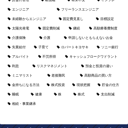
お金の管理
断捨離
将来不安
インフレ
エンジニア
フリーランスエンジニア
未経験からエンジニア
固定費見直し
目標設定
太陽光発電
固定費削減
継続
高額療養費制度
介護保険
介護
申請しないともらえないお金
失業給付
子育て
ロバートキヨサキ
ソニー銀行
アルバイト
不労所得
キャッシュフロークワドラント
利息
リスクマネジメント
預金と投資の違い
ミニマリスト
老後難民
高額商品の買い方
金持ちになる方法
株式投資
現状把握
貯金の仕方
睡眠
健康
株
株式
支出削減
相続・事業継承