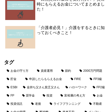
時にもらえるお金についてまとめまし
た！
「介護者必見！」介護をするときに知
っておくべきこと！
タグ
お金の守り方
資産運用
節約
2000万円問題
貯金
申請したらもらえるお金
FIRE
FP3級
ESBI
金持ち父さん貧乏父さん
ハローワーク
FP2級
FP
奨学金
投資
富裕層の考え方
お金
投資信託
老後
ライフプランニング
不動産