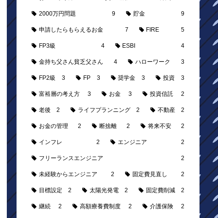
2000万円問題
9
貯金
9
申請したらもらえるお金
7
FIRE
5
FP3級
4
ESBI
4
金持ち父さん貧乏父さん
4
ハローワーク
3
FP2級
3
FP
3
奨学金
3
投資
3
富裕層の考え方
3
お金
3
投資信託
2
老後
2
ライフプランニング
2
不動産
2
お金の管理
2
断捨離
2
将来不安
2
インフレ
2
エンジニア
2
フリーランスエンジニア
2
未経験からエンジニア
2
固定費見直し
2
目標設定
2
太陽光発電
2
固定費削減
2
継続
2
高額療養費制度
2
介護保険
2