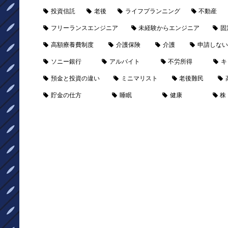
投資信託
老後
ライフプランニング
不動産
フリーランスエンジニア
未経験からエンジニア
固
高額療養費制度
介護保険
介護
申請しない
ソニー銀行
アルバイト
不労所得
キ
預金と投資の違い
ミニマリスト
老後難民
貯金の仕方
睡眠
健康
株