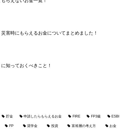
ともらえないお金一覧！
」災害時にもらえるお金についてまとめました！
きに知っておくべきこと！
貯金
申請したらもらえるお金
FIRE
FP3級
ESBI
FP
奨学金
投資
富裕層の考え方
お金