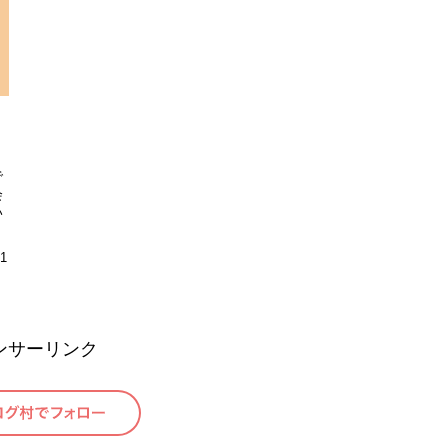
で
会
い
11
ンサーリンク