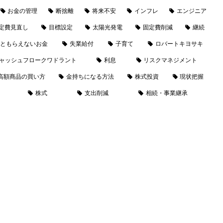
お金の管理
断捨離
将来不安
インフレ
エンジニア
定費見直し
目標設定
太陽光発電
固定費削減
継続
ともらえないお金
失業給付
子育て
ロバートキヨサキ
ャッシュフロークワドラント
利息
リスクマネジメント
高額商品の買い方
金持ちになる方法
株式投資
現状把握
株式
支出削減
相続・事業継承