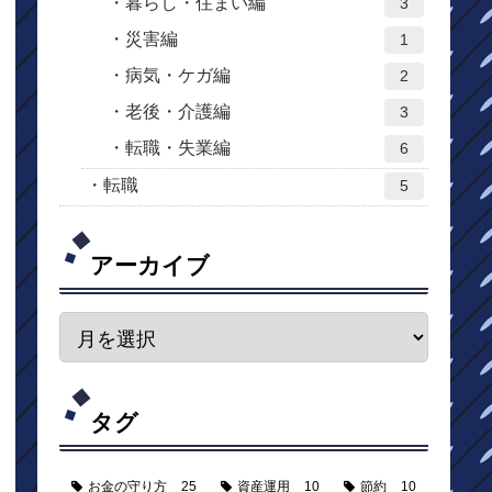
暮らし・住まい編
3
災害編
1
病気・ケガ編
2
老後・介護編
3
転職・失業編
6
転職
5
アーカイブ
タグ
お金の守り方
25
資産運用
10
節約
10