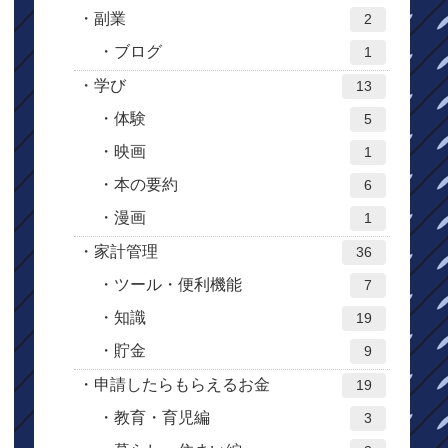
副業
2
ブログ
1
学び
13
体験
5
映画
1
本の要約
6
漫画
1
家計管理
36
ツール・便利機能
7
知識
19
貯金
9
申請したらもらえるお金
19
教育・育児編
3