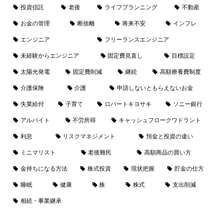
投資信託
老後
ライフプランニング
不動産
お金の管理
断捨離
将来不安
インフレ
エンジニア
フリーランスエンジニア
未経験からエンジニア
固定費見直し
目標設定
太陽光発電
固定費削減
継続
高額療養費制度
介護保険
介護
申請しないともらえないお金
失業給付
子育て
ロバートキヨサキ
ソニー銀行
アルバイト
不労所得
キャッシュフロークワドラント
利息
リスクマネジメント
預金と投資の違い
ミニマリスト
老後難民
高額商品の買い方
金持ちになる方法
株式投資
現状把握
貯金の仕方
睡眠
健康
株
株式
支出削減
相続・事業継承