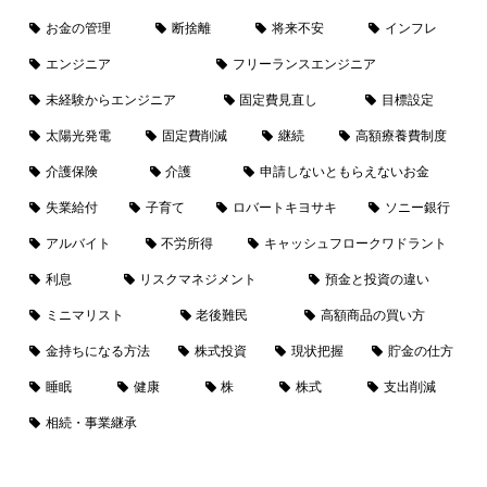
お金の管理
断捨離
将来不安
インフレ
エンジニア
フリーランスエンジニア
未経験からエンジニア
固定費見直し
目標設定
太陽光発電
固定費削減
継続
高額療養費制度
介護保険
介護
申請しないともらえないお金
失業給付
子育て
ロバートキヨサキ
ソニー銀行
アルバイト
不労所得
キャッシュフロークワドラント
利息
リスクマネジメント
預金と投資の違い
ミニマリスト
老後難民
高額商品の買い方
金持ちになる方法
株式投資
現状把握
貯金の仕方
睡眠
健康
株
株式
支出削減
相続・事業継承