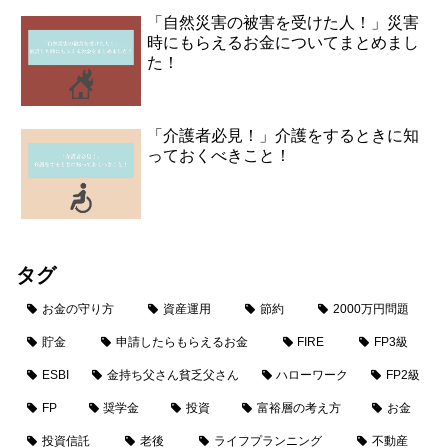
「自然災害の被害を受けた人！」災害
時にもらえるお金についてまとめまし
た！
「介護者必見！」介護をするときに知
っておくべきこと！
タグ
お金の守り方
資産運用
節約
2000万円問題
貯金
申請したらもらえるお金
FIRE
FP3級
ESBI
金持ち父さん貧乏父さん
ハローワーク
FP2級
FP
奨学金
投資
富裕層の考え方
お金
投資信託
老後
ライフプランニング
不動産