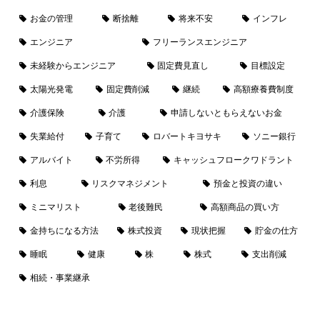
お金の管理
断捨離
将来不安
インフレ
エンジニア
フリーランスエンジニア
未経験からエンジニア
固定費見直し
目標設定
太陽光発電
固定費削減
継続
高額療養費制度
介護保険
介護
申請しないともらえないお金
失業給付
子育て
ロバートキヨサキ
ソニー銀行
アルバイト
不労所得
キャッシュフロークワドラント
利息
リスクマネジメント
預金と投資の違い
ミニマリスト
老後難民
高額商品の買い方
金持ちになる方法
株式投資
現状把握
貯金の仕方
睡眠
健康
株
株式
支出削減
相続・事業継承