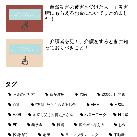
「自然災害の被害を受けた人！」災害
時にもらえるお金についてまとめまし
た！
「介護者必見！」介護をするときに知
っておくべきこと！
タグ
お金の守り方
資産運用
節約
2000万円問題
貯金
申請したらもらえるお金
FIRE
FP3級
ESBI
金持ち父さん貧乏父さん
ハローワーク
FP2級
FP
奨学金
投資
富裕層の考え方
お金
投資信託
老後
ライフプランニング
不動産