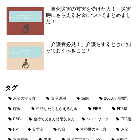
「自然災害の被害を受けた人！」災害
時にもらえるお金についてまとめまし
た！
「介護者必見！」介護をするときに知
っておくべきこと！
タグ
お金の守り方
資産運用
節約
2000万円問題
貯金
申請したらもらえるお金
FIRE
FP3級
ESBI
金持ち父さん貧乏父さん
ハローワーク
FP2級
FP
奨学金
投資
富裕層の考え方
お金
投資信託
老後
ライフプランニング
不動産