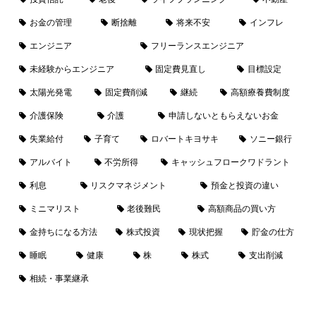
お金の管理
断捨離
将来不安
インフレ
エンジニア
フリーランスエンジニア
未経験からエンジニア
固定費見直し
目標設定
太陽光発電
固定費削減
継続
高額療養費制度
介護保険
介護
申請しないともらえないお金
失業給付
子育て
ロバートキヨサキ
ソニー銀行
アルバイト
不労所得
キャッシュフロークワドラント
利息
リスクマネジメント
預金と投資の違い
ミニマリスト
老後難民
高額商品の買い方
金持ちになる方法
株式投資
現状把握
貯金の仕方
睡眠
健康
株
株式
支出削減
相続・事業継承