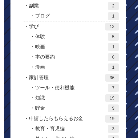
副業
2
ブログ
1
学び
13
体験
5
映画
1
本の要約
6
漫画
1
家計管理
36
ツール・便利機能
7
知識
19
貯金
9
申請したらもらえるお金
19
教育・育児編
3