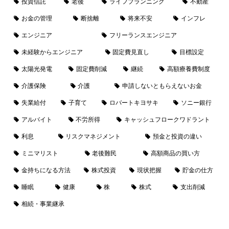
投資信託
老後
ライフプランニング
不動産
お金の管理
断捨離
将来不安
インフレ
エンジニア
フリーランスエンジニア
未経験からエンジニア
固定費見直し
目標設定
太陽光発電
固定費削減
継続
高額療養費制度
介護保険
介護
申請しないともらえないお金
失業給付
子育て
ロバートキヨサキ
ソニー銀行
アルバイト
不労所得
キャッシュフロークワドラント
利息
リスクマネジメント
預金と投資の違い
ミニマリスト
老後難民
高額商品の買い方
金持ちになる方法
株式投資
現状把握
貯金の仕方
睡眠
健康
株
株式
支出削減
相続・事業継承